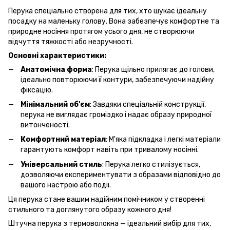
Перука спеціально створена для тих, хто шукає ідеальну
посадку на маленьку голову. Вона забезпечує комфортне та
природне носіння протягом усього дня, не створюючи
відчуття тяжкості або незручності.
Основні характеристики:
Анатомічна форма
: Перука щільно прилягає до голови,
ідеально повторюючи її контури, забезпечуючи надійну
фіксацію.
Мінімальний об'єм
: Завдяки спеціальній конструкції,
перука не виглядає громіздко і надає образу природної
витонченості.
Комфортний матеріал
: М'яка підкладка і легкі матеріали
гарантують комфорт навіть при тривалому носінні.
Універсальний стиль
: Перука легко стилізується,
дозволяючи експериментувати з образами відповідно до
вашого настрою або події.
Ця перука стане вашим надійним помічником у створенні
стильного та доглянутого образу кожного дня!
Штучна перука з термоволокна — ідеальний вибір для тих,