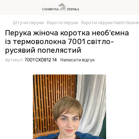
Штучні перуки
Короткі перуки
Короткі перуки Hairin Heave
Перука жіноча коротка необ'ємна
із термоволокна 7001 світло-
русявий попелястий
Артикул:
7001 CXD812 14
Написати відгук