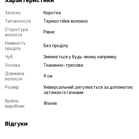
Характеристики
Зачіска
Коротка
Тип волосся
Термостійке волокно
Структура
Рівне
волосся
Наявність
Без проділу
проділу
Чуб
Змінюється у будь-якому напрямку
Основа
Тканинно-тресова
Довжина
9 см
волосся
Розмір
Універсальний, регулюється за допомогою
затяжок із гачками
Країна
Японія
виробник
Відгуки