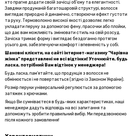
хто прагне додати своїй зачісці об'єму та елегантності.
Завдяки продуманій багатошаровій структурі, волосся
виглядає природно й динамічно, створюючи ефект густоти
та руху. Термоволокно високої якості дозволяє легко
укладати перуку за допомогою фену, прасочки або плойки,
що дає вам можливість змінювати стиль на свій розсуд.
Зачіска тримає форму і виглядає бездоганно протягом
усього дня, забезпечуючи комфорт і впевненість у собі.
Шановні клієнти, на сайті інтернет-магазину "Чарівна
жінка" представлені не всі відтінки! Уточнюйте, будь
ласка, потрібний Вам відтінок у менеджера!
Будь ласка, пам'ятайте, що продукція з волосся не
обмінюється і не повертається (згідно із Законом України).
Розмір перуки універсальний регулюється за допомогою
затяжек з крючками.
Якщо Ви сумніваєтеся в будь-яких характеристиках, наші
менеджери дадуть відповідь на всі запитання та
допоможуть зробити правильний вибір. Ми передзвонюємо
після кожного замовлення!