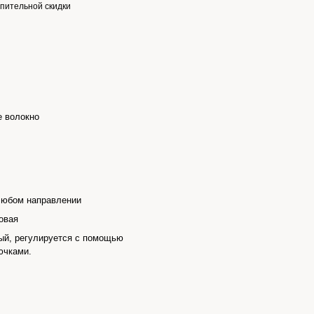
пительной скидки
е волокно
любом направлении
овая
ый, регулируется с помощью
ючками.