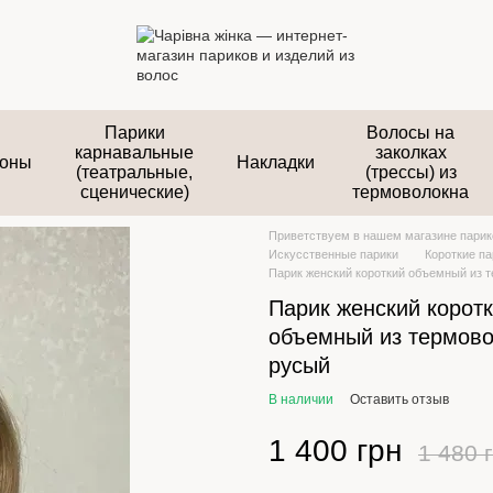
Парики
Волосы на
карнавальные
заколках
оны
Накладки
(театральные,
(трессы) из
сценические)
термоволокна
Приветствуем в нашем магазине парико
Искусственные парики
Короткие па
Парик женский короткий объемный из 
Парик женский корот
объемный из термово
русый
В наличии
Оставить отзыв
1 400 грн
1 480 