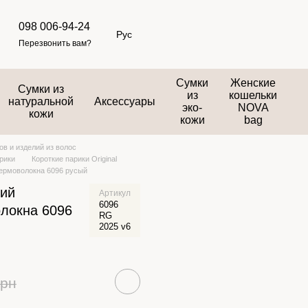
098 006-94-24
Рус
Перезвонить вам?
Сумки
Женские
Сумки из
из
кошельки
натуральной
Аксессуары
эко-
NOVA
кожи
кожи
bag
в и изделий из волос
рики
Короткие парики Original
термоволокна 6096 русый
кий
Артикул
6096
локна 6096
RG
2025 v6
грн