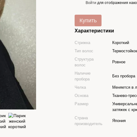
Войти
для отображения нако
%
Купить
Характеристики
Стрижка
Короткий
Тип волос
Термостойко
Структура
Ровное
волос
Наличие
Без пробора
пробора
Челка
Меняется в 
Основа
Тканево-трес
Размер
Универсальн
затяжек с кр
Страна
Япония
производитель