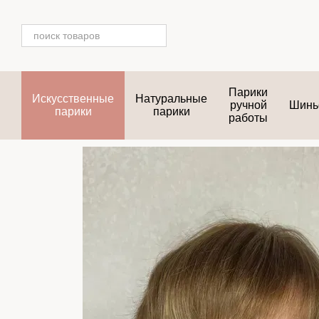
Перейти к основному контенту
Парики
Искусственные
Натуральные
ручной
Шинь
парики
парики
работы