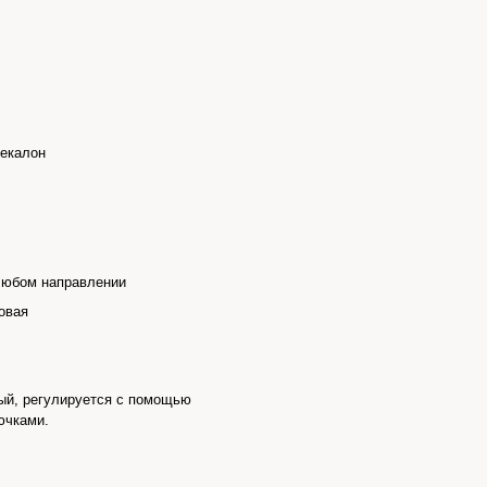
некалон
любом направлении
овая
ый, регулируется с помощью
ючками.