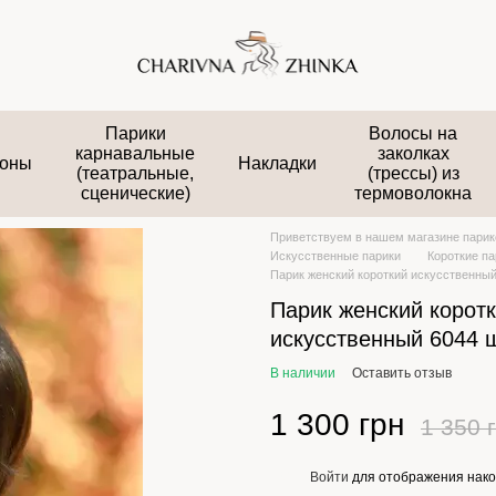
Парики
Волосы на
карнавальные
заколках
оны
Накладки
(театральные,
(трессы) из
сценические)
термоволокна
Приветствуем в нашем магазине парико
Искусственные парики
Короткие па
Парик женский короткий искусственны
Парик женский корот
искусственный 6044 
В наличии
Оставить отзыв
1 300 грн
1 350 
Войти
для отображения нако
%