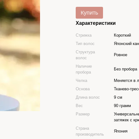
Купить
Характеристики
Стрижка
Короткий
Тип волос
Японский ка
Структура
Ровное
волос
Наличие
Без пробора
пробора
Челка
Меняется в 
Основа
Тканево-трес
Длина волос
9 см
Вес
90 грамм
Размер
Универсальн
затяжек с кр
Страна
Япония
производитель