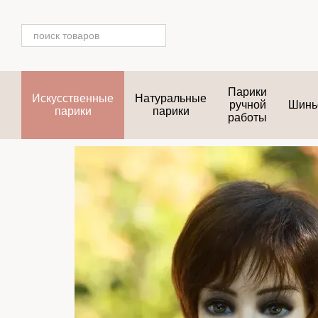
Перейти к основному контенту
Парики
Искусственные
Натуральные
ручной
Шинь
парики
парики
работы