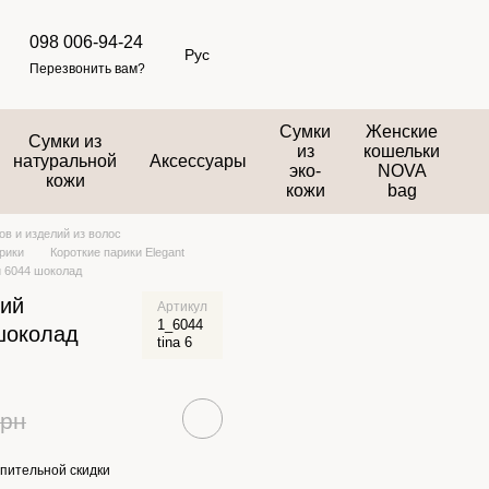
098 006-94-24
Рус
Перезвонить вам?
Сумки
Женские
Сумки из
из
кошельки
натуральной
Аксессуары
эко-
NOVA
кожи
кожи
bag
в и изделий из волос
рики
Короткие парики Elegant
й 6044 шоколад
кий
Артикул
1_6044
шоколад
tina 6
грн
пительной скидки