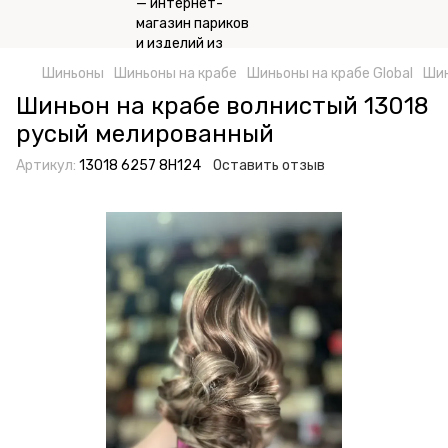
Шиньоны
Шиньоны на крабе
Шиньоны на крабе Global
Шин
Шиньон на крабе волнистый 13018
русый мелированный
Артикул:
13018 6257 8H124
Оставить отзыв