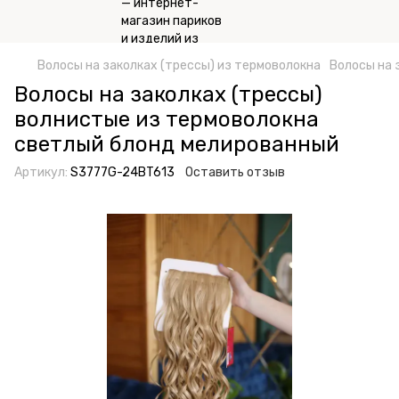
Волосы на заколках (трессы) из термоволокна
Волосы на 
Волосы на заколках (трессы)
волнистые из термоволокна
светлый блонд мелированный
Артикул:
S3777G-24BT613
Оставить отзыв