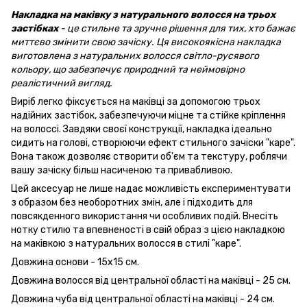
Накладка на маківку з натурального волосся на трьох
застібках
- це стильне та зручне рішення для тих, хто бажає
миттєво змінити свою зачіску. Ця високоякісна накладка
виготовлена з натуральних волосся світло-русявого
кольору, що забезпечує природний та неймовірно
реалістичний вигляд.
Виріб легко фіксується на маківці за допомогою трьох
надійних застібок, забезпечуючи міцне та стійке кріплення
на волоссі. Завдяки своєї конструкції, накладка ідеально
сидить на голові, створюючи ефект стильного зачіски "каре".
Вона також дозволяє створити об'єм та текстуру, роблячи
вашу зачіску більш насиченою та привабливою.
Цей аксесуар не лише надає можливість експериментувати
з образом без необоротних змін, але і підходить для
повсякденного використання чи особливих подій. Внесіть
нотку стилю та впевненості в свій образ з цією накладкою
на маківкою з натуральних волосся в стилі "каре".
Довжина основи - 15x15 см.
Довжина волосся від центральної області на маківці - 25 см.
Довжина чуба від центральної області на маківці - 24 см.