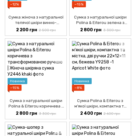
−12%
−15%
Сумка жіноча з натуральної
Сумка з натуральної шкіри
телячої шкіри винно-
Polina & Eiterou зелена з
червона
трансформованою ручкою |
2 200 грн
2 800 грн
2 500 грн
3 300 грн
Жіноча шкіряна сумка
Новинка
Новинка
−15%
−8%
Сумка з натуральної шкіри
Сумка Polina & Eiterou з
Polina & Eiterou коричнева з
м’якої шкіри, компактна та
трансформованою ручкою |
містка, дві ручки 22×12×11 см,
2 800 грн
2 400 грн
3 300 грн
2 600 грн
Жіноча шкіряна сумка
бежева