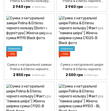
Polina & Eiterou кольору
Polina & Eiterou чорного
кави| Формат А4 | Жіноча
кольору | Формат А4 |
2 940 грн
2 940 грн
3 300 грн
3 300 грн
шкіряна сумка
Жіноча шкіряна сумка
Новинка
Новинка
−11%
−14%
Сумка з натуральної замши
Сумка з натуральної шкіри
Polina & Eiterou чорного
Polina & Eiterou чорного
кольору |Золота фурнітура |
кольору | Фактура "ламана
2 850 грн
2 500 грн
3 200 грн
2 900 грн
Жіноча шкіряна сумка
шкіра" | Жіноча шкіряна
сумка