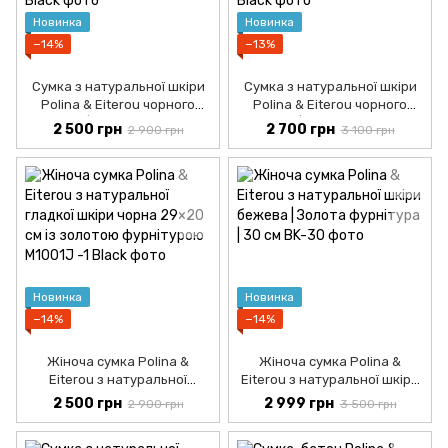
Новинка
Новинка
−14%
−13%
Сумка з натуральної шкіри
Сумка з натуральної шкіри
Polina & Eiterou чорного
Polina & Eiterou чорного
кольору | Фактура "ламана
кольору | Фактура "ламана
2 500 грн
2 700 грн
2 900 грн
3 100 грн
шкіра" | Жіноча шкіряна
шкіра" | Жіноча шкіряна
сумка
сумка
Новинка
Новинка
−14%
−14%
Жіноча сумка Polina &
Жіноча сумка Polina &
Eiterou з натуральної
Eiterou з натуральної шкіри
гладкої шкіри чорна 29×20
бежева | Золота фурнітура |
2 500 грн
2 999 грн
2 900 грн
3 500 грн
см із золотою фурнітурою
30 см