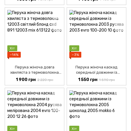
мелірований
Хіт
Хіт
−14%
−3%
Перука жіноча довга
Перука жіноча каскад
хвиляста з термоволокна
середньої довжини із
12003 світлий блонд
термоволокна 2003 русява
1 900 грн
1 550 грн
2 220 грн
1 590 грн
Хіт
Хіт