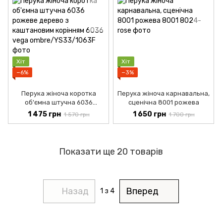
Хіт
Хіт
−6%
−3%
Перука жіноча коротка
Перука жіноча карнавальна,
об'ємна штучна 6036
сценічна 8001 рожева
рожеве дерево з
1 475 грн
1 650 грн
1 570 грн
1 700 грн
каштановим корінням
Показати ще 20 товарів
Назад
Вперед
1
з 4