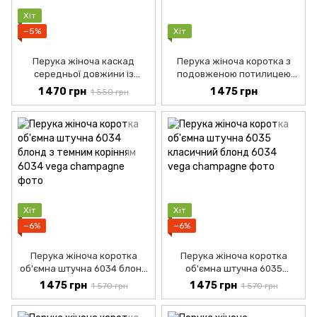
Хіт
−5%
Хіт
Перука жіноча каскад
Перука жіноча коротка з
середньої довжини із
подовженою потилицею
термоволокна 2013 чорна
об'ємна штучна 6033
1 470 грн
1 475 грн
1 550 грн
темний шоколад
Хіт
Хіт
−6%
−6%
Перука жіноча коротка
Перука жіноча коротка
об'ємна штучна 6034 блонд
об'ємна штучна 6035
з темним корінням
класичний блонд
1 475 грн
1 475 грн
1 570 грн
1 570 грн