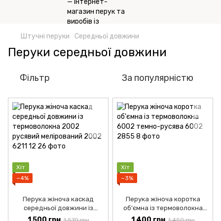
Штучні перуки
Середньої довжини
Перуки середньої довжини
Фільтр
За популярністю
Хіт
Хіт
−4%
−3%
Перука жіноча каскад
Перука жіноча коротка
середньої довжини із
об'ємна із термоволокна
термоволокна 2002 русявий
6002 темно-русява
1 500 грн
1 400 грн
1 570 грн
1 450 грн