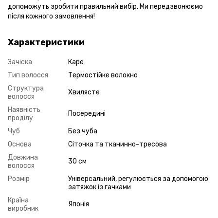
допоможуть зробити правильний вибір. Ми передзвонюємо
після кожного замовлення!
Характеристики
Зачіска
Каре
Тип волосся
Термостійке волокно
Структура
Хвилясте
волосся
Наявність
Посередині
проділу
Чуб
Без чуба
Основа
Сіточка та тканинно-тресова
Довжина
30 см
волосся
Розмір
Універсальний, регулюється за допомогою
затяжок із гачками
Країна
Японія
виробник