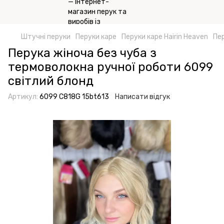
Штучні перуки
Перуки каре
Перуки каре Hairin Heaven
Пер
Перука жіноча без чуба з
термоволокна ручної роботи 6099
світлий блонд
Артикул:
6099 C818G 15bt613
Написати відгук