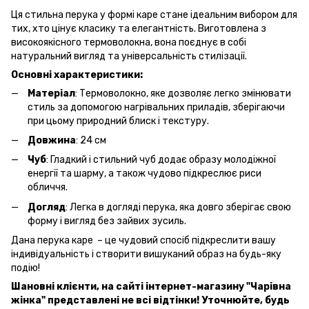
Ця стильна перука у формі каре стане ідеальним вибором для
тих, хто цінує класику та елегантність. Виготовлена з
високоякісного термоволокна, вона поєднує в собі
натуральний вигляд та універсальність стилізації.
Основні характеристики:
Матеріал
: Термоволокно, яке дозволяє легко змінювати
стиль за допомогою нагрівальних приладів, зберігаючи
при цьому природний блиск і текстуру.
Довжина
: 24 см
Чуб
: Гладкий і стильний чуб додає образу молодіжної
енергії та шарму, а також чудово підкреслює риси
обличчя.
Догляд
: Легка в догляді перука, яка довго зберігає свою
форму і вигляд без зайвих зусиль.
Дана перука каре – це чудовий спосіб підкреслити вашу
індивідуальність і створити вишуканий образ на будь-яку
подію!
Шановні клієнти, на сайті інтернет-магазину "Чарівна
жінка" представлені не всі відтінки! Уточнюйте, будь