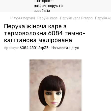
Штучні перуки
Перуки каре
Перуки каре Dragon
Перука ж
Перука жіноча каре з
термоволокна 6084 темно-
каштанова мелірована
Артикул:
6084 4801 2sp33
Написати відгук