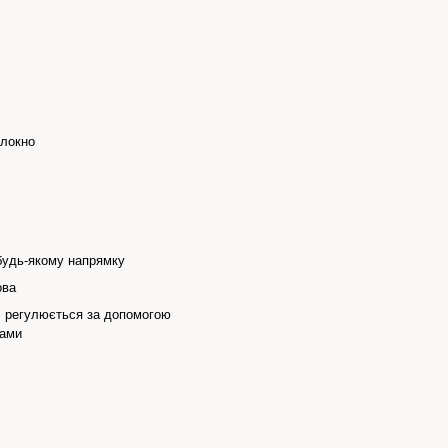
олокно
будь-якому напрямку
ова
, регулюється за допомогою
ками