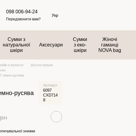
098 006-94-24
Укр
Передзвонити вам?
Сумки з
Сумки
Жіночі
натуральної
Аксесуари
з еко-
гаманці
шкіри
шкіри
NOVA bag
обів із волосся
Штучні перуки
aven
97 темно-русява
Артикул
6097
емно-русява
CXD714
8
грн
опичувальної знижки