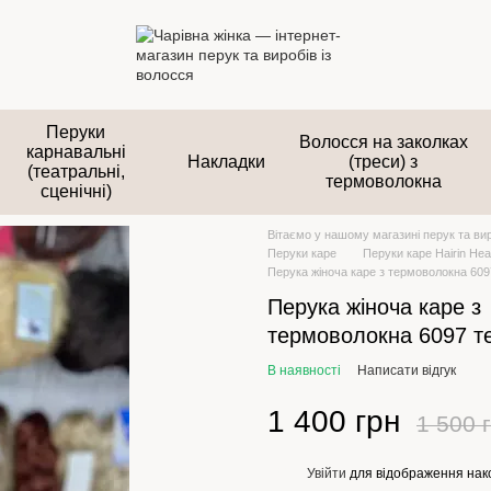
Перуки
Волосся на заколках
карнавальні
Накладки
(треси) з
(театральні,
термоволокна
сценічні)
Вітаємо у нашому магазині перук та вир
Перуки каре
Перуки каре Hairin He
Перука жіноча каре з термоволокна 60
Перука жіноча каре з
термоволокна 6097 т
В наявності
Написати відгук
1 400 грн
1 500 
Увійти
для відображення нак
%