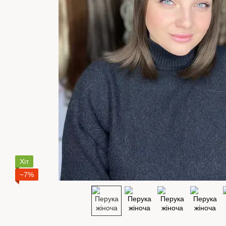
Хіт
−7%