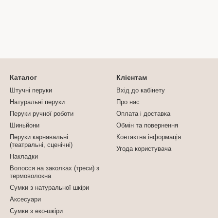
Каталог
Клієнтам
Штучні перуки
Вхід до кабінету
Натуральні перуки
Про нас
Перуки ручної роботи
Оплата і доставка
Шиньйони
Обмін та повернення
Перуки карнавальні
Контактна інформація
(театральні, сценічні)
Угода користувача
Накладки
Волосся на заколках (треси) з
термоволокна
Сумки з натуральної шкіри
Аксесуари
Сумки з еко-шкіри