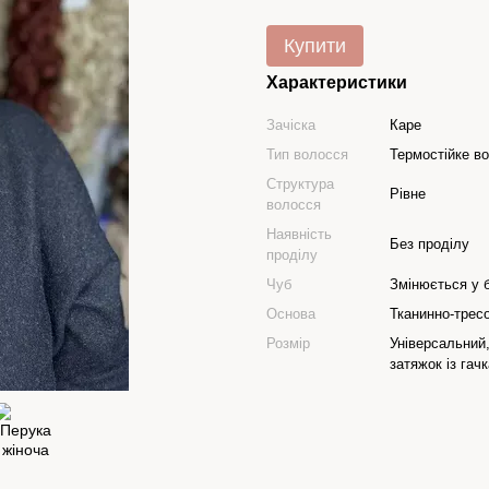
Купити
Характеристики
Зачіска
Каре
Тип волосся
Термостійке в
Структура
Рівне
волосся
Наявність
Без проділу
проділу
Чуб
Змінюється у 
Основа
Тканинно-трес
Розмір
Універсальний
затяжок із гач