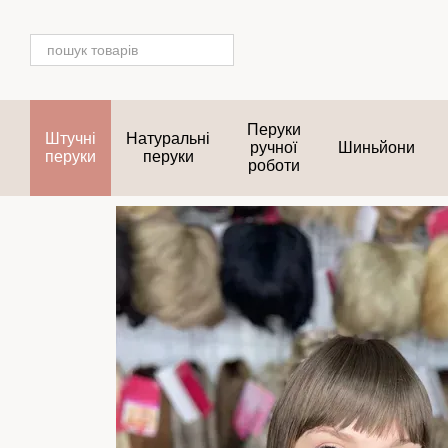
Перейти до основного контенту
Перуки
Штучні
Натуральні
ручної
Шиньйони
перуки
перуки
роботи