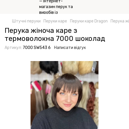
Штучні перуки
Перуки каре
Перуки каре Dragon
Перука ж
Перука жіноча каре з
термоволокна 7000 шоколад
Артикул:
7000 SW543 6
Написати відгук