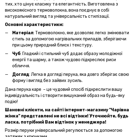
тих, хто цінує класику та елегантність. Виготовлена з
високоякісного термоволокна, вона поєднує в собі
натуральний вигляд та універсальність стилізації.
Основні характеристики:
Матеріал
: Термоволокно, яке дозволяє легко змінювати
стиль за допомогою нагрівальних приладів, зберігаючи
при цьому природний блиск і текстуру.
Чуб
: Гладкий і стильний чуб додає образу молодіжної
енергії та шарму, а також чудово підкреслює риси
обличчя.
Догляд
: Легка в догляді перука, яка довго зберігає свою
форму і вигляд без зайвих зусиль.
Дана перука каре – це чудовий спосіб підкреслити вашу
індивідуальність і створити вишуканий образ на будь-яку
подію!
Шановні клієнти, на сайті інтернет-магазину "Чарівна
жінка" представлені не всі відтінки! Уточнюйте, будь
ласка, потрібний Вам відтінок у менеджера!
Розмір перуки універсальний регулюється за допомогою
затяжек з крючками.