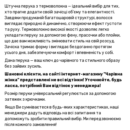
Штучна перука з термоволокна — ідеальний вибір для тих,
хто прагне додати своїй зачісці об'єму та елегантності.
Завдяки продуманій багатошаровій структурі, волосся
виглядає природно й динамічно, створюючи ефект густоти
та руху. Термоволокно високої якості дозволяє легко
укладати перуку за допомогою фену, прасочки або плойки,
що дає вам можливість змінювати стиль на свій розсуд.
Зачіска тримає форму і виглядає бездоганно протягом
усього дня, забезпечуючи комфорт і впевненість у собі.
Дана перука — ваш ключ до чарівного та стильного образу
без зайвих зусиль.
Шановні клієнти, на сайті інтернет-магазину "Чарівна
жінка" представлені не всі відтінки! Уточнюйте, будь
ласка, потрібний Вам відтінок у менеджера!
Розмір перуки універсальний регулюється за допомогою
затяжек з крючками.
Якщо Ви сумніваєтеся в будь-яких характеристиках, наші
менеджери дадуть відповідь на всі запитання та
допоможуть зробити правильний вибір. Ми передзвонюємо
після кожного замовлення!