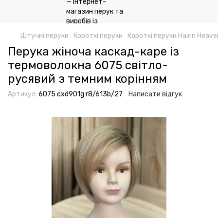
Штучні перуки
Короткі перуки
Короткі перуки Hairin Heave
Перука жіноча каскад-каре із
термоволокна 6075 світло-
русявий з темним корінням
Артикул:
6075 cxd901g r8/613b/27
Написати відгук