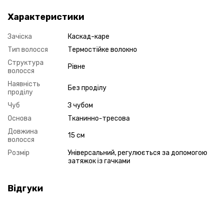
Характеристики
Зачіска
Каскад-каре
Тип волосся
Термостійке волокно
Структура
Рівне
волосся
Наявність
Без проділу
проділу
Чуб
З чубом
Основа
Тканинно-тресова
Довжина
15 см
волосся
Розмір
Універсальний, регулюється за допомогою
затяжок із гачками
Відгуки