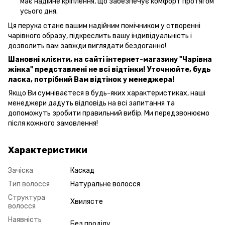
має надійне кріплення, що забезпечує комфорт протягом
усього дня.
Ця перука стане вашим надійним помічником у створенні
чарівного образу, підкреслить вашу індивідуальність і
дозволить вам завжди виглядати бездоганно!
Шановні клієнти, на сайті інтернет-магазину "Чарівна
жінка" представлені не всі відтінки! Уточнюйте, будь
ласка, потрібний Вам відтінок у менеджера!
Якщо Ви сумніваєтеся в будь-яких характеристиках, наші
менеджери дадуть відповідь на всі запитання та
допоможуть зробити правильний вибір. Ми передзвонюємо
після кожного замовлення!
Характеристики
Зачіска
Каскад
Тип волосся
Натуральне волосся
Структура
Хвилясте
волосся
Наявність
Без проділу