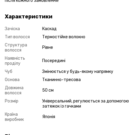
після кожного замовлення!
Характеристики
Зачіска
Каскад
Тип волосся
Термостійке волокно
Структура
Рівне
волосся
Наявність
Посередині
проділу
Чуб
Змінюється у будь-якому напрямку
Основа
Тканинно-тресова
Довжина
50 см
волосся
Розмір
Універсальний, регулюється за допомогою
затяжок із гачками
Країна
Японія
виробник