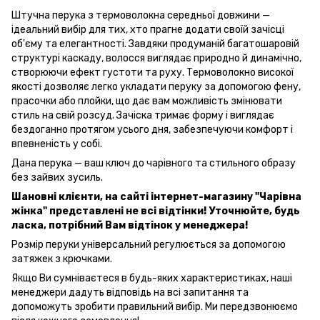
Штучна перука з термоволокна середньої довжини —
ідеальний вибір для тих, хто прагне додати своїй зачісці
об'єму та елегантності. Завдяки продуманій багатошаровій
структурі каскаду, волосся виглядає природно й динамічно,
створюючи ефект густоти та руху. Термоволокно високої
якості дозволяє легко укладати перуку за допомогою фену,
прасочки або плойки, що дає вам можливість змінювати
стиль на свій розсуд. Зачіска тримає форму і виглядає
бездоганно протягом усього дня, забезпечуючи комфорт і
впевненість у собі.
Дана перука — ваш ключ до чарівного та стильного образу
без зайвих зусиль.
Шановні клієнти, на сайті інтернет-магазину "Чарівна
жінка" представлені не всі відтінки! Уточнюйте, будь
ласка, потрібний Вам відтінок у менеджера!
Розмір перуки універсальний регулюється за допомогою
затяжек з крючками.
Якщо Ви сумніваєтеся в будь-яких характеристиках, наші
менеджери дадуть відповідь на всі запитання та
допоможуть зробити правильний вибір. Ми передзвонюємо