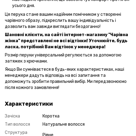
усього дня.
Ця перука стане вашим надійним помічником у створенні
чарівного образу, підкреслить вашу індивідуальність і
дозволить вам завжди виглядати бездоганно!
Шановні клієнти, на сайті інтернет-магазину "Чарівна
жінка" представлені не всі відтінки! Уточнюйте, будь
ласка, потрібний Вам відтінок у менеджера!
Розмір перуки універсальний регулюється за допомогою
затяжек з крючками.
Якщо Ви сумніваєтеся в будь-яких характеристиках, наші
менеджери дадуть відповідь на всі запитання та
допоможуть зробити правильний вибір. Ми передзвонюємо
після кожного замовлення!
Характеристики
Зачіска
Коротка
Тип волосся
Натуральне волосся
Структура
Рівне