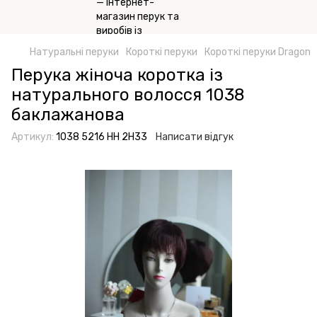
Натуральні перуки
Короткі перуки
Короткі перуки Dragon
Перука жіноча коротка із
натурального волосся 1038
баклажанова
Артикул:
1038 5216 HH 2H33
Написати відгук