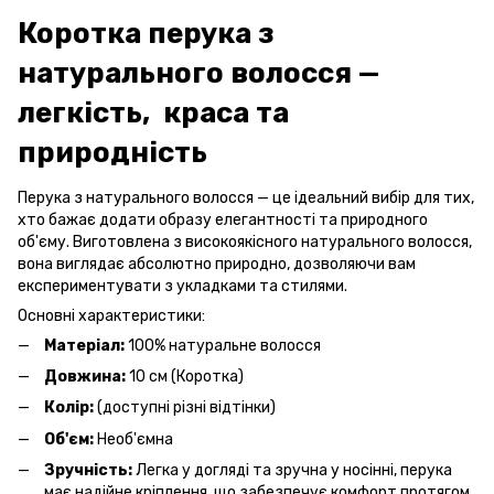
Коротка перука з
натурального волосся —
легкість, краса та
природність
Перука з натурального волосся — це ідеальний вибір для тих,
хто бажає додати образу елегантності та природного
об'єму. Виготовлена з високоякісного натурального волосся,
вона виглядає абсолютно природно, дозволяючи вам
експериментувати з укладками та стилями.
Основні характеристики:
Матеріал:
100% натуральне волосся
Довжина:
10 см (Коротка)
Колір:
(доступні різні відтінки)
Об'єм:
Необ'ємна
Зручність:
Легка у догляді та зручна у носінні, перука
має надійне кріплення, що забезпечує комфорт протягом