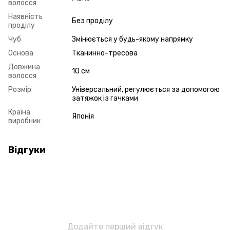
волосся
Наявність
Без проділу
проділу
Чуб
Змінюється у будь-якому напрямку
Основа
Тканинно-тресова
Довжина
10 см
волосся
Розмір
Універсальний, регулюється за допомогою
затяжок із гачками
Країна
Японія
виробник
Відгуки
Додайте перший відгук