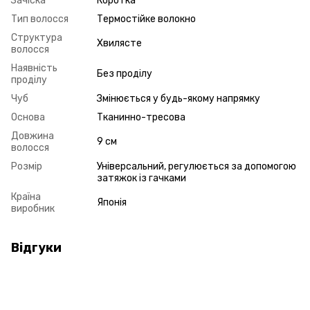
Зачіска
Коротка
Тип волосся
Термостійке волокно
Структура
Хвилясте
волосся
Наявність
Без проділу
проділу
Чуб
Змінюється у будь-якому напрямку
Основа
Тканинно-тресова
Довжина
9 см
волосся
Розмір
Універсальний, регулюється за допомогою
затяжок із гачками
Країна
Японія
виробник
Відгуки