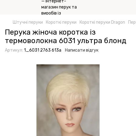
Штучні перуки
Короткі перуки
Короткі перуки Dragon
Пер
Перука жіноча коротка із
термоволокна 6031 ультра блонд
Артикул:
1_6031 2763 613а
Написати відгук