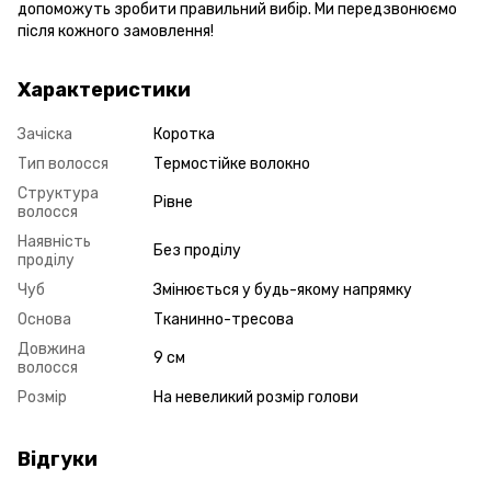
допоможуть зробити правильний вибір. Ми передзвонюємо
після кожного замовлення!
Характеристики
Зачіска
Коротка
Тип волосся
Термостійке волокно
Структура
Рівне
волосся
Наявність
Без проділу
проділу
Чуб
Змінюється у будь-якому напрямку
Основа
Тканинно-тресова
Довжина
9 см
волосся
Розмір
На невеликий розмір голови
Відгуки