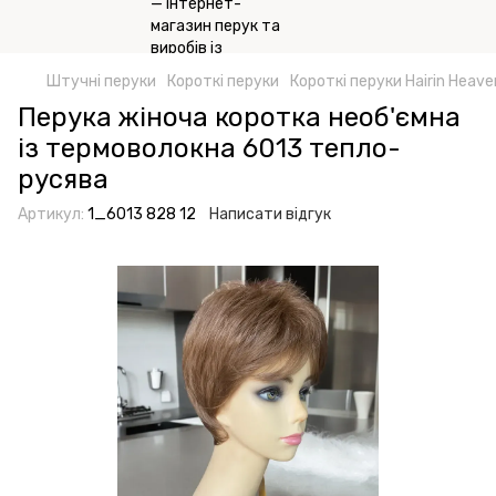
Штучні перуки
Короткі перуки
Короткі перуки Hairin Heave
Перука жіноча коротка необ'ємна
із термоволокна 6013 тепло-
русява
Артикул:
1_6013 828 12
Написати відгук