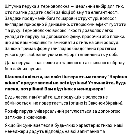
Штучна перука з термоволокна — ідеальний вибір для тих,
хто прагне додати своїй зачісці об'єму та елегантності.
Завдяки продуманій багатошаровій структурі, волосся
виглядає природно й динамічно, створюючи ефект густоти
та руху. Термоволокно високої якості дозволяє легко
укладати перуку за допомогою фену, прасочки або плойки,
що дає вам можливість змінювати стиль на свій розсуд.
Зачіска тримає форму і виглядає бездоганно протягом
усього дня, забезпечуючи комфорт і впевненість у собі.
Дана перука — ваш ключ до чарівного та стильного образу
без зайвих зусиль.
Шановні клієнти, на сайті інтернет-магазину "Чарівна
жінка" представлені не всі відтінки! Уточнюйте, будь
ласка, потрібний Вам відтінок у менеджера!
Будь ласка, пам'ятайте, що продукція з волосся не
обмінюється і не повертається (згідно із Законом України).
Розмір перуки універсальний регулюється за допомогою
затяжек з крючками.
Якщо Ви сумніваєтеся в будь-яких характеристиках, наші
менеджери дадуть відповідь на всі запитання та