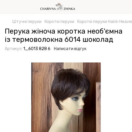
Штучні перуки
Короткі перуки
Короткі перуки Hairin Heave
Перука жіноча коротка необ'ємна
із термоволокна 6014 шоколад
Артикул:
1_6013 828 6
Написати відгук