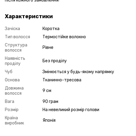
після кожного замовлення!
Характеристики
Зачіска
Коротка
Тип волосся
Термостійке волокно
Структура
Рівне
волосся
Наявність
Без проділу
проділу
Чуб
Змінюється у будь-якому напрямку
Основа
Тканинно-тресова
Довжина
9 см
волосся
Вага
90 грам
Розмір
На невеликий розмір голови
Країна
Японія
виробник