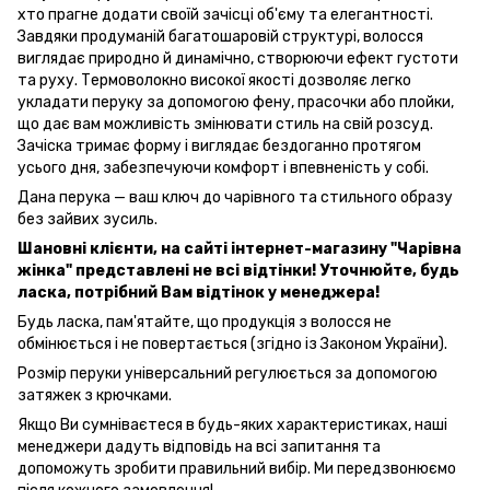
хто прагне додати своїй зачісці об'єму та елегантності.
Завдяки продуманій багатошаровій структурі, волосся
виглядає природно й динамічно, створюючи ефект густоти
та руху. Термоволокно високої якості дозволяє легко
укладати перуку за допомогою фену, прасочки або плойки,
що дає вам можливість змінювати стиль на свій розсуд.
Зачіска тримає форму і виглядає бездоганно протягом
усього дня, забезпечуючи комфорт і впевненість у собі.
Дана перука — ваш ключ до чарівного та стильного образу
без зайвих зусиль.
Шановні клієнти, на сайті інтернет-магазину "Чарівна
жінка" представлені не всі відтінки! Уточнюйте, будь
ласка, потрібний Вам відтінок у менеджера!
Будь ласка, пам'ятайте, що продукція з волосся не
обмінюється і не повертається (згідно із Законом України).
Розмір перуки універсальний регулюється за допомогою
затяжек з крючками.
Якщо Ви сумніваєтеся в будь-яких характеристиках, наші
менеджери дадуть відповідь на всі запитання та
допоможуть зробити правильний вибір. Ми передзвонюємо