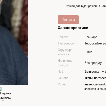
Увійти
для відображення нак
%
Купити
Характеристики
Зачіска
Боб-каре
Тип волосся
Термостійке в
Структура
Рівне
волосся
Наявність
Без проділу
проділу
Чуб
Змінюється у 
Основа
Тканинно-трес
Розмір
Універсальний
затяжок із гач