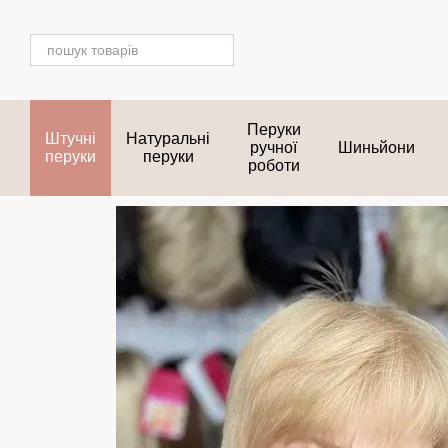
Перейти до основного контенту
Перуки
Штучні
Натуральні
ручної
Шиньйони
перуки
перуки
роботи