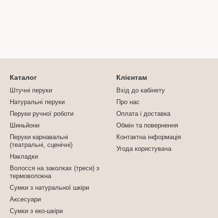
Каталог
Клієнтам
Штучні перуки
Вхід до кабінету
Натуральні перуки
Про нас
Перуки ручної роботи
Оплата і доставка
Шиньйони
Обмін та повернення
Перуки карнавальні
Контактна інформація
(театральні, сценічні)
Угода користувача
Накладки
Волосся на заколках (треси) з
термоволокна
Сумки з натуральної шкіри
Аксесуари
Сумки з еко-шкіри