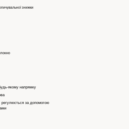
опичувальної знижки
олокно
будь-якому напрямку
ова
, регулюється за допомогою
ками