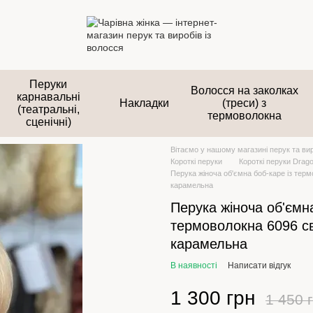
Перуки
Волосся на заколках
карнавальні
Накладки
(треси) з
(театральні,
термоволокна
сценічні)
Вітаємо у нашому магазині перук та вир
Короткі перуки
Короткі перуки Drag
Перука жіноча об'ємна боб-каре із тер
карамельна
Перука жіноча об'ємна
термоволокна 6096 св
карамельна
В наявності
Написати відгук
1 300 грн
1 450 