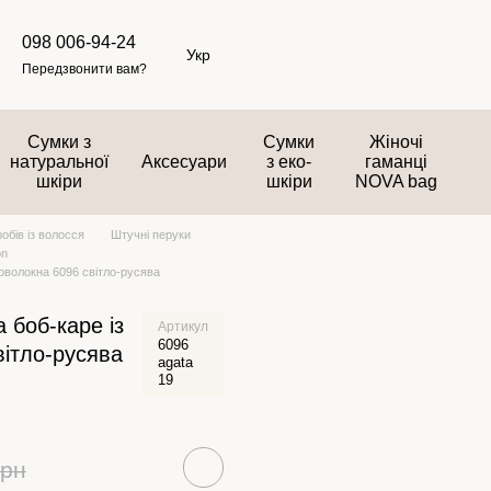
098 006-94-24
Укр
Передзвонити вам?
Сумки з
Сумки
Жіночі
натуральної
Аксесуари
з еко-
гаманці
шкіри
шкіри
NOVA bag
обів із волосся
Штучні перуки
on
моволокна 6096 світло-русява
 боб-каре із
Артикул
6096
ітло-русява
agata
19
грн