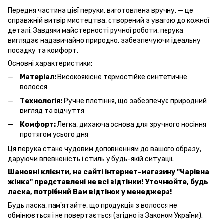
Передня частина цієї перуки, виготовлена вручну, — це
справжній витвір мистецтва, створений з увагою до кожної
деталі. Завдяки майстерності ручної роботи, перука
виглядає надзвичайно природно, забезпечуючи ідеальну
посадку та комфорт.
Основні характеристики:
Матеріал:
Високоякісне термостійке синтетичне
волосся
Технологія:
Ручне плетіння, що забезпечує природний
вигляд та відчуття
Комфорт:
Легка, дихаюча основа для зручного носіння
протягом усього дня
Ця перука стане чудовим доповненням до вашого образу,
даруючи впевненість і стиль у будь-якій ситуації.
Шановні клієнти, на сайті інтернет-магазину "Чарівна
жінка" представлені не всі відтінки! Уточнюйте, будь
ласка, потрібний Вам відтінок у менеджера!
Будь ласка, пам'ятайте, що продукція з волосся не
обмінюється і не повертається (згідно із Законом України).