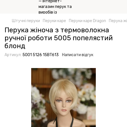
Штучні перуки
Перуки каре
Перуки каре Dragon
Перука ж
Перука жіноча з термоволокна
ручної роботи 5005 попелястий
блонд
Артикул:
5001 5126 15BT613
Написати відгук