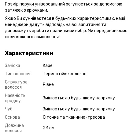
Розмір перуки універсальний регулюється за допомогою
затяжек з крючками.
Якщо Ви сумніваєтеся в будь-яких характеристиках, наші
менеджери дадуть відповідь на всі запитання та
допоможуть зробити правильний вибір. Ми передзвонюємо
після кожного замовлення!
Характеристики
Зачіска
Каре
Тип волосся
Термостійке волокно
Структура
Рівне
волосся
Наявність
Змінюється в будь-якому напрямку
проділу
Чуб
Змінюється у будь-якому напрямку
Основа
Сіточка та тканинно-тресова
Довжина
23 см
волосся