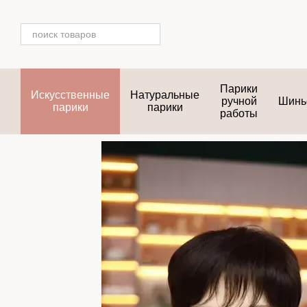
Перейти к основному контенту
Парики
Искусственные
Натуральные
ручной
Шинь
парики
парики
работы