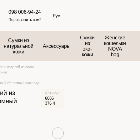
098 006-94-24
Рус
Перезвонить вам?
Сумки
Женские
Сумки из
из
кошельки
натуральной
Аксессуары
эко-
NOVA
кожи
кожи
bag
в и изделий из волос
рики
кна 6086 темный шоколад
ий из
Артикул
6086
темный
376 4