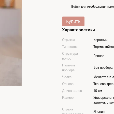
Войти
для отображения нако
%
Купить
Характеристики
Стрижка
Короткий
Тип волос
Термостойко
Структура
Ровное
волос
Наличие
Без пробора
пробора
Челка
Меняется в 
Основа
Тканево-трес
Длина волос
10 см
Размер
Универсальн
затяжек с кр
Страна
Япония