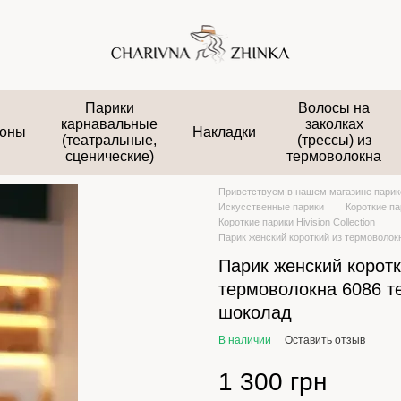
Парики
Волосы на
карнавальные
заколках
оны
Накладки
(театральные,
(трессы) из
сценические)
термоволокна
Приветствуем в нашем магазине парико
Искусственные парики
Короткие па
Короткие парики Hivision Collection
Парик женский короткий из термоволо
Парик женский коротк
термоволокна 6086 
шоколад
В наличии
Оставить отзыв
1 300 грн