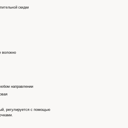
пительной скидки
е волокно
любом направлении
овая
ый, регулируется с помощью
ючками.