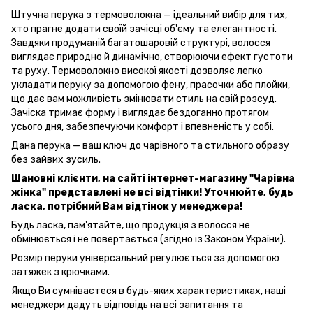
Штучна перука з термоволокна — ідеальний вибір для тих,
хто прагне додати своїй зачісці об'єму та елегантності.
Завдяки продуманій багатошаровій структурі, волосся
виглядає природно й динамічно, створюючи ефект густоти
та руху. Термоволокно високої якості дозволяє легко
укладати перуку за допомогою фену, прасочки або плойки,
що дає вам можливість змінювати стиль на свій розсуд.
Зачіска тримає форму і виглядає бездоганно протягом
усього дня, забезпечуючи комфорт і впевненість у собі.
Дана перука — ваш ключ до чарівного та стильного образу
без зайвих зусиль.
Шановні клієнти, на сайті інтернет-магазину "Чарівна
жінка" представлені не всі відтінки! Уточнюйте, будь
ласка, потрібний Вам відтінок у менеджера!
Будь ласка, пам'ятайте, що продукція з волосся не
обмінюється і не повертається (згідно із Законом України).
Розмір перуки універсальний регулюється за допомогою
затяжек з крючками.
Якщо Ви сумніваєтеся в будь-яких характеристиках, наші
менеджери дадуть відповідь на всі запитання та