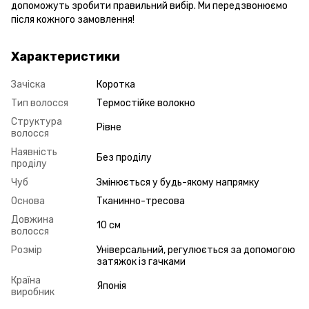
допоможуть зробити правильний вибір. Ми передзвонюємо
після кожного замовлення!
Характеристики
Зачіска
Коротка
Тип волосся
Термостійке волокно
Структура
Рівне
волосся
Наявність
Без проділу
проділу
Чуб
Змінюється у будь-якому напрямку
Основа
Тканинно-тресова
Довжина
10 см
волосся
Розмір
Універсальний, регулюється за допомогою
затяжок із гачками
Країна
Японія
виробник