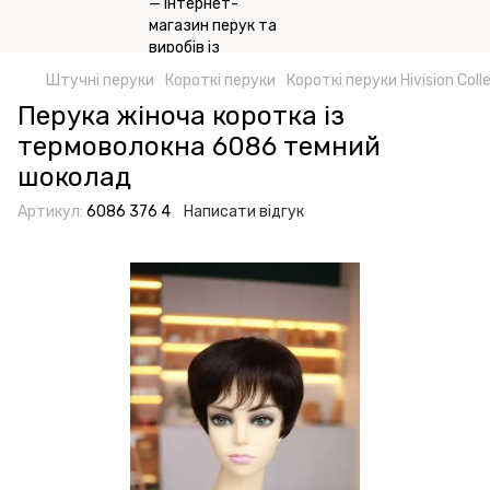
Штучні перуки
Короткі перуки
Короткі перуки Hivision Coll
Перука жіноча коротка із
термоволокна 6086 темний
шоколад
Артикул:
6086 376 4
Написати відгук