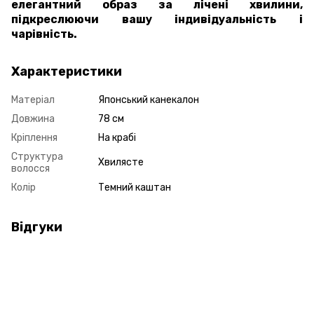
елегантний образ за лічені хвилини,
підкреслюючи вашу індивідуальність і
чарівність.
Характеристики
Матеріал
Японський канекалон
Довжина
78 см
Кріплення
На крабі
Структура
Хвилясте
волосся
Колір
Темний каштан
Відгуки