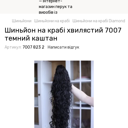
Шиньйони
Шиньйони на крабі
Шиньйони на крабі Diamond
Шиньйон на крабі хвилястий 7007
темний каштан
Артикул:
7007 823 2
Написати відгук