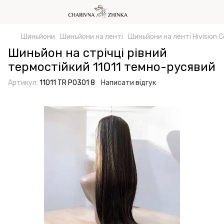
Шиньйони
Шиньйони на ленті
Шиньйони на ленті Hivision C
Шиньйон на стрічці рівний
термостійкий 11011 темно-русявий
Артикул:
11011 TR P0301 8
Написати відгук