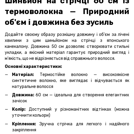
Шиньйон на стрічці 60 см із
термоволокна — Природний
об'єм і довжина без зусиль
Додайте своєму образу розкішну довжину і об’єм за лічені
хвилини з цим шиньйоном на стрічці з японського
канекалону. Довжина 50 см дозволяє створювати стильні
укладки, а якісний матеріал гарантує природний вигляд і
м'якість, що не відрізняється від справжнього волосся.
Основні характеристики:
Матеріал:
Термостійке волокно — високоякісне
синтетичне волокно, яке виглядає і відчувається як
натуральне волосся
Довжина:
60 см — ідеальна для створення елегантних
зачісок
Колір:
Доступний у різноманітних відтінках (можна
уточнити кольори)
Кріплення:
Зручна стрічка для легкого і надійного
закріплення