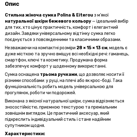
Опис
Стильна жіноча сумка Polina & Eiterou
з м’якої
натуральної шкіри бежевого кольору
— ідеальний вибір
для тих, хто цінує практичність, комфорт і елегантний
дизайн. Завдяки універсальному відтінку сумка легко
поєднується з повсякденними та класичними образами.
Незважаючи на компактні розміри
28 × 15 × 13 см
, модель є
дуже місткою та зручно вміщує всі необхідні речі: гаманець,
смартфон, ключі та косметику. Продумана форма
забезпечує комфорт у щоденному використанні.
Сумка оснащена
трьома ручками
, що дозволяє носити її
різними способами: у руці, на плечі або як крос-боді. Така
функціональність робить модель універсальною для
прогулянок, роботи чи подорожей.
Виконана з якісної натуральної шкіри, сумка відрізняється
зносостійкістю, приємною текстурою та преміальним
зовнішнім виглядом. Це практичний аксесуар, який
підкреслить індивідуальний стиль і стане надійним
супутником щодня.
Характеристики: